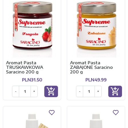
Aromat Pasta
Aromat Pasta
TRUSKAWKOWA
ZABAJONE Saracino
Saracino 200 g
200 g
PLN31.50
PLN49.99
add_shopping_cart
add_shopping_cart
-
+
-
+