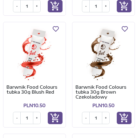
add_shopping_cart
add_shopping_cart
-
+
-
+
Barwnik Food Colours
Barwnik Food Colours
tubka 30g Blush Red
tubka 30g Brown
Czekoladowy
PLN10.50
PLN10.50
add_shopping_cart
add_shopping_cart
-
+
-
+