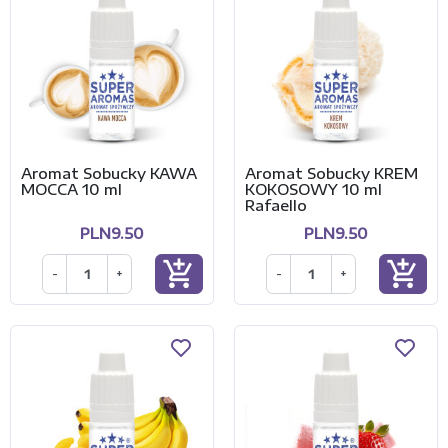
Aromat Sobucky KAWA
Aromat Sobucky KREM
MOCCA 10 ml
KOKOSOWY 10 ml
Rafaello
PLN9.50
PLN9.50
add_shopping_cart
add_shopping_cart
-
+
-
+