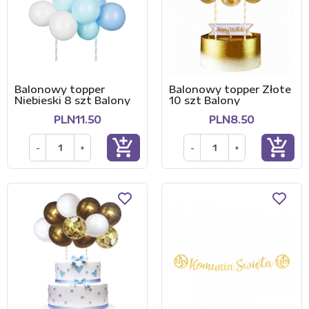
Balonowy topper
Balonowy topper Złote
Niebieski 8 szt Balony
10 szt Balony
PLN11.50
PLN8.50
add_shopping_cart
add_shopping_cart
-
+
-
+