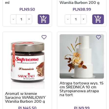
ml
Wanilia Burbon 200 g
PLN9.50
PLN38.99
add_shopping_cart
add_shopping_cart
-
+
-
+
Atrapa tortowa wys. 15
cm ŚREDNICA 10 cm
Styropianowa atrapa
Aromat w kremie
na tort
Saracino WANILIOWY
Wanilia Burbon 200 g
PLN45.50
PLN9.99