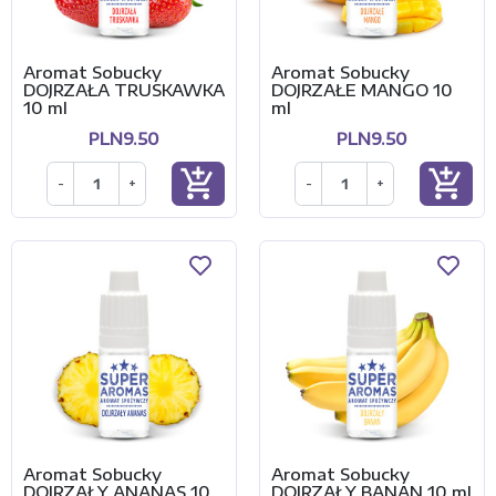
Aromat Sobucky
Aromat Sobucky
DOJRZAŁA TRUSKAWKA
DOJRZAŁE MANGO 10
10 ml
ml
PLN9.50
PLN9.50
add_shopping_cart
add_shopping_cart
-
+
-
+
Aromat Sobucky
Aromat Sobucky
DOJRZAŁY ANANAS 10
DOJRZAŁY BANAN 10 ml