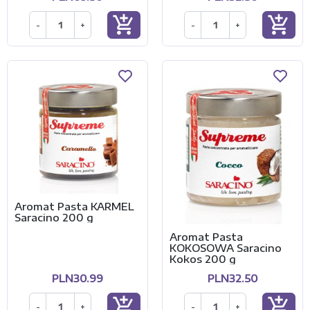
add_shopping_cart
add_shopping_cart
-
+
-
+
Aromat Pasta KARMEL
Saracino 200 g
Aromat Pasta
KOKOSOWA Saracino
Kokos 200 g
PLN30.99
PLN32.50
add_shopping_cart
add_shopping_cart
-
+
-
+