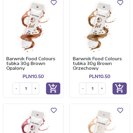
Barwnik Food Colours
Barwnik Food Colours
tubka 30g Brown
tubka 30g Brown
Opalony
Orzechowy
PLN10.50
PLN10.50
add_shopping_cart
add_shopping_cart
-
+
-
+