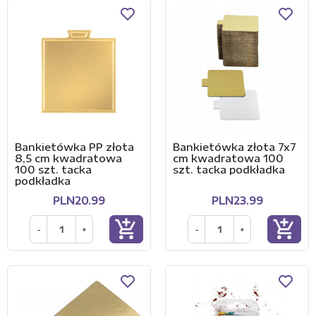
Bankietówka PP złota
Bankietówka złota 7x7
8,5 cm kwadratowa
cm kwadratowa 100
100 szt. tacka
szt. tacka podkładka
podkładka
PLN20.99
PLN23.99
add_shopping_cart
add_shopping_cart
-
+
-
+