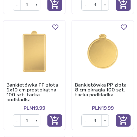
add_shopping_cart
add_shopping_cart
-
+
-
+
Bankietówka PP złota
Bankietówka PP złota
6x10 cm prostokątna
8 cm okrągła 100 szt.
100 szt. tacka
tacka podkładka
podkładka
PLN19.99
PLN19.99
add_shopping_cart
add_shopping_cart
-
+
-
+