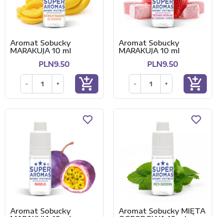
Aromat Sobucky
Aromat Sobucky
MARAKUJA 10 ml
MARAKUJA 10 ml
PLN9.50
PLN9.50
add_shopping_cart
add_shopping_cart
-
+
-
+
Aromat Sobucky
Aromat Sobucky MIĘTA