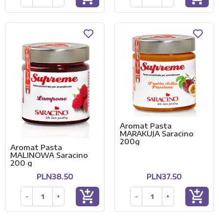
Aromat Pasta
MARAKUJA Saracino
200g
Aromat Pasta
MALINOWA Saracino
200 g
PLN38.50
PLN37.50
add_shopping_cart
add_shopping_cart
-
+
-
+