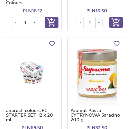
Colours
PLN16.12
PLN16.50
add_shopping_cart
add_shopping_cart
-
+
-
+
airbrush colours FC
Aromat Pasta
STARTER SET 12 x 20
CYTRYNOWA Saracino
ml
200 g
PLN69.50
PLN32.50