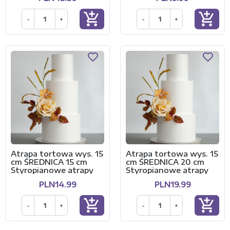
add_shopping_cart
add_shopping_cart
-
+
-
+
Atrapa tortowa wys. 15
Atrapa tortowa wys. 15
cm ŚREDNICA 15 cm
cm ŚREDNICA 20 cm
Styropianowe atrapy
Styropianowe atrapy
PLN14.99
PLN19.99
add_shopping_cart
add_shopping_cart
-
+
-
+