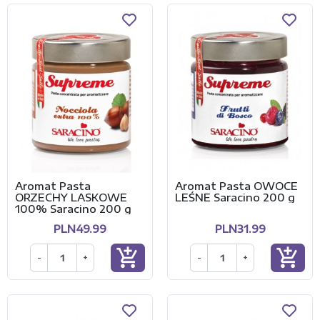
Aromat Pasta
Aromat Pasta OWOCE
ORZECHY LASKOWE
LEŚNE Saracino 200 g
100% Saracino 200 g
PLN49.99
PLN31.99
add_shopping_cart
add_shopping_cart
-
+
-
+