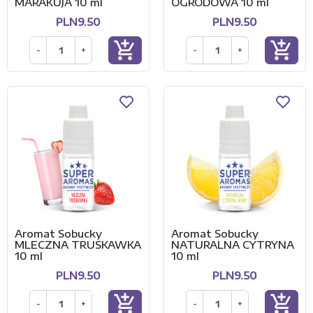
MARAKUJA 10 ml
OGRODOWA 10 ml
PLN9.50
PLN9.50
add_shopping_cart
add_shopping_cart
-
+
-
+
Aromat Sobucky
Aromat Sobucky
MLECZNA TRUSKAWKA
NATURALNA CYTRYNA
10 ml
10 ml
PLN9.50
PLN9.50
add_shopping_cart
add_shopping_cart
-
+
-
+