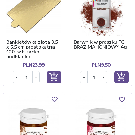
Bankietówka złota 9,5
Barwnik w proszku FC
x 5,5 cm prostokątna
BRĄZ MAHONIOWY 4g
100 szt. tacka
podkładka
PLN23.99
PLN9.50
add_shopping_cart
add_shopping_cart
-
+
-
+