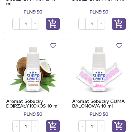
ml
PLN9.50
PLN9.50
add_shopping_cart
add_shopping_cart
-
+
-
+
Aromat Sobucky
Aromat Sobucky GUMA
DOJRZAŁY KOKOS 10 ml
BALONOWA 10 ml
PLN9.50
PLN9.50
add_shopping_cart
add_shopping_cart
-
+
-
+