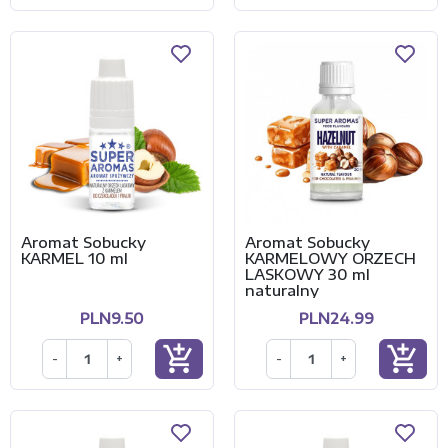
Aromat Sobucky
Aromat Sobucky
KARMEL 10 ml
KARMELOWY ORZECH
LASKOWY 30 ml
naturalny
PLN9.50
PLN24.99
add_shopping_cart
add_shopping_cart
-
+
-
+