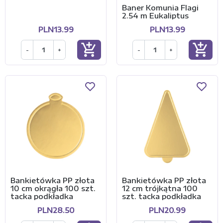
Baner Komunia Flagi
2.54 m Eukaliptus
PLN13.99
PLN13.99
add_shopping_cart
add_shopping_cart
-
+
-
+
Bankietówka PP złota
Bankietówka PP złota
10 cm okrągła 100 szt.
12 cm trójkątna 100
tacka podkładka
szt. tacka podkładka
PLN28.50
PLN20.99