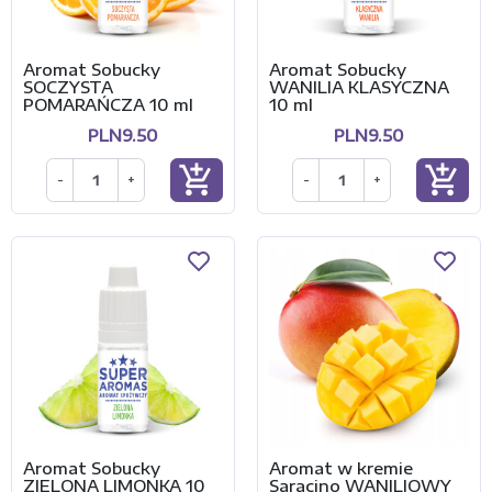
Aromat Sobucky
Aromat Sobucky
SOCZYSTA
WANILIA KLASYCZNA
POMARAŃCZA 10 ml
10 ml
PLN9.50
PLN9.50
add_shopping_cart
add_shopping_cart
-
+
-
+
Aromat Sobucky
Aromat w kremie
ZIELONA LIMONKA 10
Saracino WANILIOWY