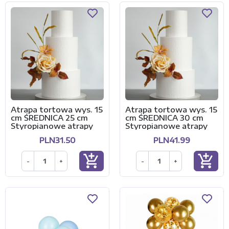
Atrapa tortowa wys. 15
Atrapa tortowa wys. 15
cm ŚREDNICA 25 cm
cm ŚREDNICA 30 cm
Styropianowe atrapy
Styropianowe atrapy
PLN31.50
PLN41.99
add_shopping_cart
add_shopping_cart
-
+
-
+