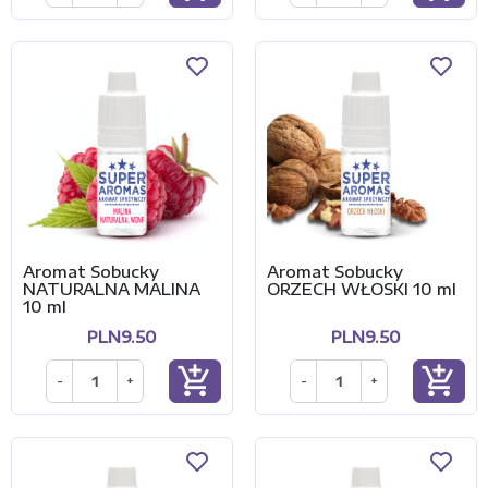
Aromat Sobucky
Aromat Sobucky
NATURALNA MALINA
ORZECH WŁOSKI 10 ml
10 ml
PLN9.50
PLN9.50
add_shopping_cart
add_shopping_cart
-
+
-
+