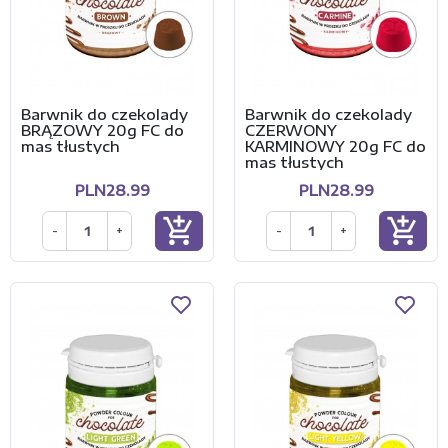
Barwnik do czekolady
Barwnik do czekolady
BRĄZOWY 20g FC do
CZERWONY
mas tłustych
KARMINOWY 20g FC do
mas tłustych
PLN28.99
PLN28.99
add_shopping_cart
add_shopping_cart
-
+
-
+