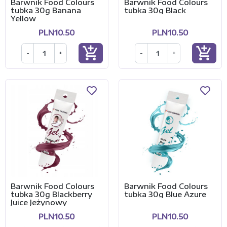
Barwnik Food Colours
Barwnik Food Colours
tubka 30g Banana
tubka 30g Black
Yellow
PLN10.50
PLN10.50
add_shopping_cart
add_shopping_cart
-
+
-
+
Barwnik Food Colours
Barwnik Food Colours
tubka 30g Blackberry
tubka 30g Blue Azure
Juice Jeżynowy
PLN10.50
PLN10.50