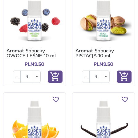
Aromat Sobucky
Aromat Sobucky
OWOCE LEŚNE 10 ml
PISTACJA 10 ml
PLN9.50
PLN9.50
add_shopping_cart
add_shopping_cart
-
+
-
+