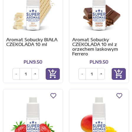
Aromat Sobucky BIAŁA
Aromat Sobucky
CZEKOLADA 10 ml
CZEKOLADA 10 ml z
orzechem laskowym
Ferrero
PLN9.50
PLN9.50
add_shopping_cart
add_shopping_cart
-
+
-
+