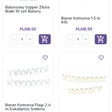
Balonowy topper Złote
Białe 10 szt Balony
Baner Komunia 1.5 m
IHS
PLN8.50
PLN8.99
add_shopping_cart
add_shopping_cart
-
+
-
+
Baner Komunia Flagi 2.4
m Eukaliptus Srebrny