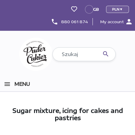
GB
PLN
GB
person
phone
880 061 874
My account

MENU
Sugar mixture, icing for cakes and
pastries