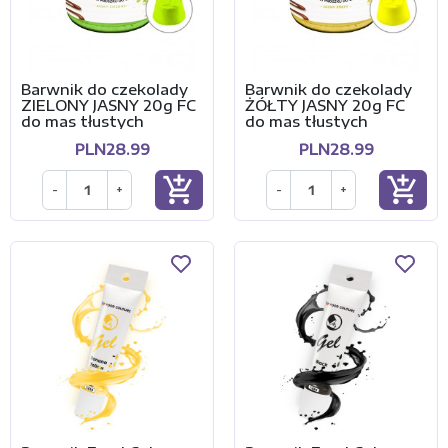
Barwnik do czekolady
Barwnik do czekolady
ZIELONY JASNY 20g FC
ŻÓŁTY JASNY 20g FC
do mas tłustych
do mas tłustych
PLN28.99
PLN28.99
add_shopping_cart
add_shopping_cart
-
+
-
+