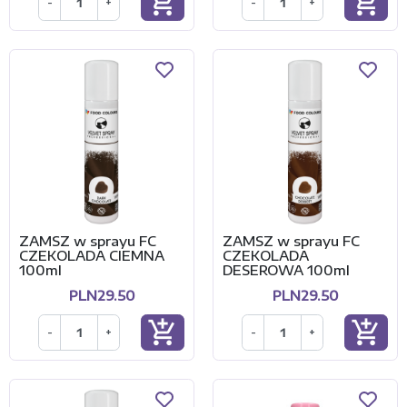
add_shopping_cart
add_shopping_cart
-
+
-
+
ZAMSZ w sprayu FC
ZAMSZ w sprayu FC
CZEKOLADA CIEMNA
CZEKOLADA
100ml
DESEROWA 100ml
PLN29.50
PLN29.50
add_shopping_cart
add_shopping_cart
-
+
-
+