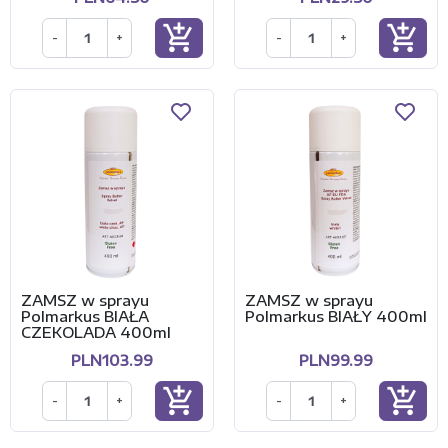
add_shopping_cart
add_shopping_cart
-
+
-
+
ZAMSZ w sprayu
ZAMSZ w sprayu
Polmarkus BIAŁA
Polmarkus BIAŁY 400ml
CZEKOLADA 400ml
PLN103.99
PLN99.99
add_shopping_cart
add_shopping_cart
-
+
-
+