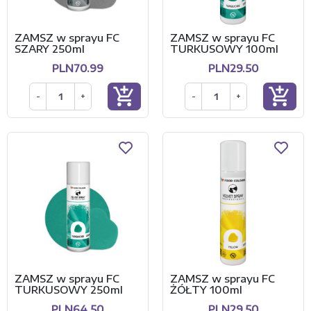
ZAMSZ w sprayu FC
ZAMSZ w sprayu FC
SZARY 250ml
TURKUSOWY 100ml
PLN70.99
PLN29.50
add_shopping_cart
add_shopping_cart
-
+
-
+
ZAMSZ w sprayu FC
ZAMSZ w sprayu FC
TURKUSOWY 250ml
ŻÓŁTY 100ml
PLN64.50
PLN29.50