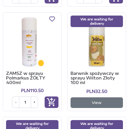
We are waiting for
delivery
ZAMSZ w sprayu
Barwnik spożywczy w
Polmarkus ŻÓŁTY
sprayu Wilton Złoty
400ml
100 ml
PLN110.50
PLN32.50
add_shopping_cart
-
+
View
We are waiting for
We are waiting for
delivery
delivery