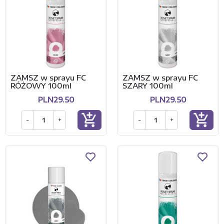
ZAMSZ w sprayu FC
ZAMSZ w sprayu FC
RÓŻOWY 100ml
SZARY 100ml
PLN29.50
PLN29.50
add_shopping_cart
add_shopping_cart
-
+
-
+