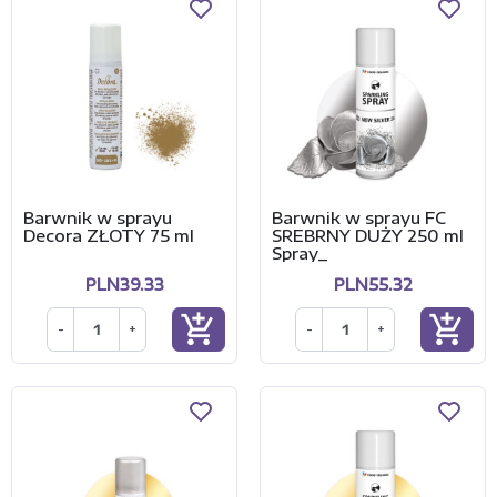
Barwnik w sprayu
Barwnik w sprayu FC
Decora ZŁOTY 75 ml
SREBRNY DUŻY 250 ml
Spray_
PLN39.33
PLN55.32
add_shopping_cart
add_shopping_cart
-
+
-
+