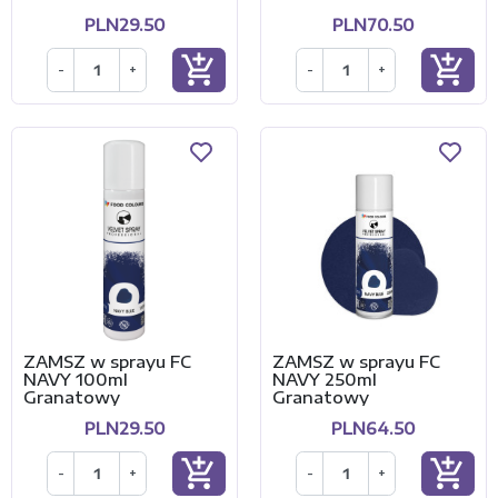
PLN29.50
PLN70.50
add_shopping_cart
add_shopping_cart
-
+
-
+
ZAMSZ w sprayu FC
ZAMSZ w sprayu FC
NAVY 100ml
NAVY 250ml
Granatowy
Granatowy
PLN29.50
PLN64.50
add_shopping_cart
add_shopping_cart
-
+
-
+