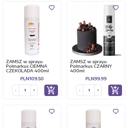
ZAMSZ w sprayu
ZAMSZ w sprayu
Polmarkus CIEMNA
Polmarkus CZARNY
CZEKOLADA 400ml
400ml
PLN109.50
PLN99.99
add_shopping_cart
add_shopping_cart
-
+
-
+