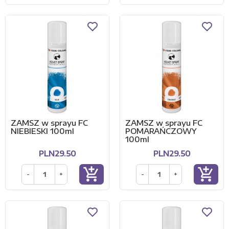
ZAMSZ w sprayu FC
ZAMSZ w sprayu FC
NIEBIESKI 100ml
POMARAŃCZOWY
100ml
PLN29.50
PLN29.50
add_shopping_cart
add_shopping_cart
-
+
-
+