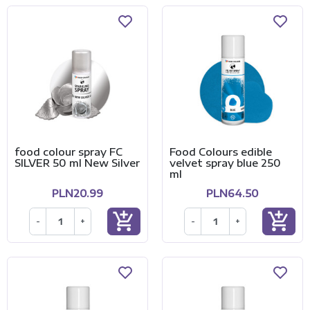
food colour spray FC
Food Colours edible
SILVER 50 ml New Silver
velvet spray blue 250
ml
PLN20.99
PLN64.50
add_shopping_cart
add_shopping_cart
-
+
-
+