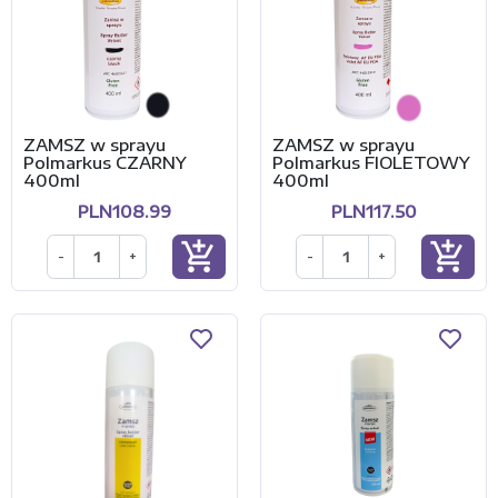
ZAMSZ w sprayu
ZAMSZ w sprayu
Polmarkus CZARNY
Polmarkus FIOLETOWY
400ml
400ml
PLN108.99
PLN117.50
add_shopping_cart
add_shopping_cart
-
+
-
+