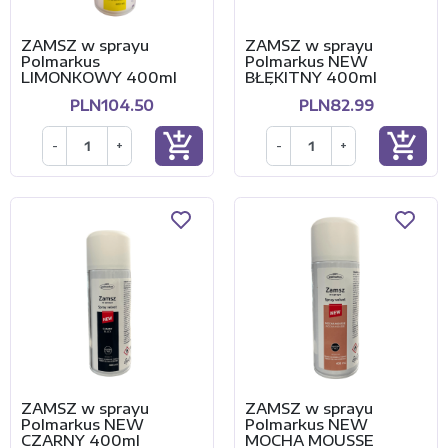
ZAMSZ w sprayu
ZAMSZ w sprayu
Polmarkus
Polmarkus NEW
LIMONKOWY 400ml
BŁĘKITNY 400ml
PLN104.50
PLN82.99
add_shopping_cart
add_shopping_cart
-
+
-
+
ZAMSZ w sprayu
ZAMSZ w sprayu
Polmarkus NEW
Polmarkus NEW
CZARNY 400ml
MOCHA MOUSSE