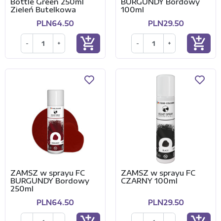
Bottle Green 250ml
BURGUNDY Bordowy
Zieleń Butelkowa
100ml
PLN64.50
PLN29.50
add_shopping_cart
add_shopping_cart
-
+
-
+
ZAMSZ w sprayu FC
ZAMSZ w sprayu FC
BURGUNDY Bordowy
CZARNY 100ml
250ml
PLN64.50
PLN29.50