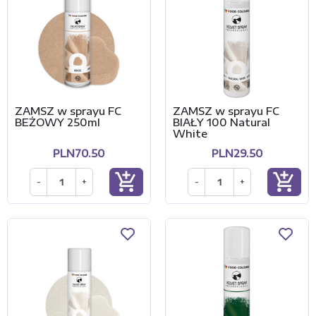
ZAMSZ w sprayu FC
ZAMSZ w sprayu FC
BEŻOWY 250ml
BIAŁY 100 Natural
White
PLN70.50
PLN29.50
add_shopping_cart
add_shopping_cart
-
+
-
+