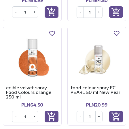
PLN39.99
PLN64.50
add_shopping_cart
add_shopping_cart
-
+
-
+
edible velvet spray
food colour spray FC
Food Colours orange
PEARL 50 ml New Pearl
250 ml
PLN64.50
PLN20.99
add_shopping_cart
add_shopping_cart
-
+
-
+