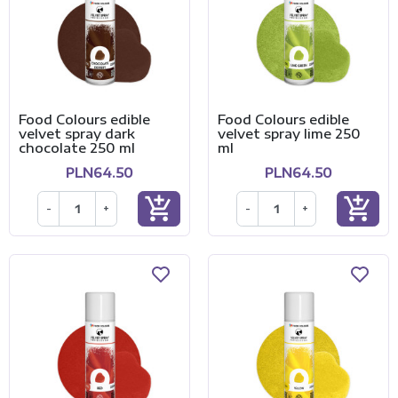
Food Colours edible
Food Colours edible
velvet spray dark
velvet spray lime 250
chocolate 250 ml
ml
PLN64.50
PLN64.50
add_shopping_cart
add_shopping_cart
-
+
-
+