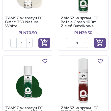
ZAMSZ w sprayu FC
ZAMSZ w sprayu FC
BIAŁY 250 Natural
Bottle Green 100ml
White
Zieleń Butelkowa
PLN70.50
PLN29.50
add_shopping_cart
add_shopping_cart
-
+
-
+
ZAMSZ w sprayu FC
ZAMSZ w sprayu FC