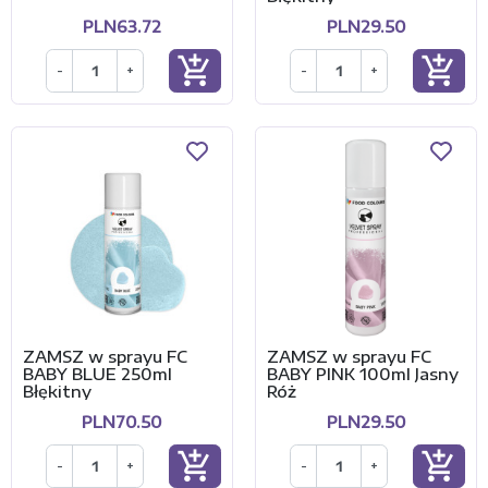
PLN63.72
PLN29.50
add_shopping_cart
add_shopping_cart
-
+
-
+
ZAMSZ w sprayu FC
ZAMSZ w sprayu FC
BABY BLUE 250ml
BABY PINK 100ml Jasny
Błękitny
Róż
PLN70.50
PLN29.50
add_shopping_cart
add_shopping_cart
-
+
-
+