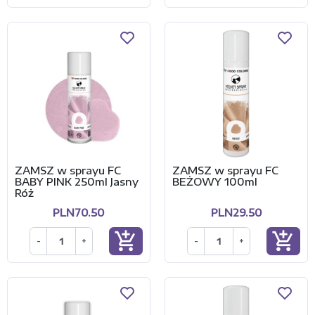
ZAMSZ w sprayu FC
ZAMSZ w sprayu FC
BABY PINK 250ml Jasny
BEŻOWY 100ml
Róż
PLN70.50
PLN29.50
add_shopping_cart
add_shopping_cart
-
+
-
+