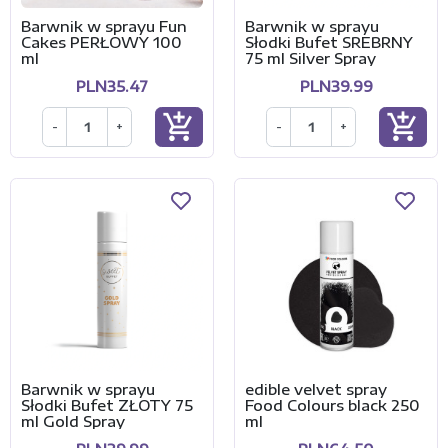
Barwnik w sprayu Fun
Barwnik w sprayu
Cakes PERŁOWY 100
Słodki Bufet SREBRNY
ml
75 ml Silver Spray
PLN35.47
PLN39.99
add_shopping_cart
add_shopping_cart
-
+
-
+
Barwnik w sprayu
edible velvet spray
Słodki Bufet ZŁOTY 75
Food Colours black 250
ml Gold Spray
ml