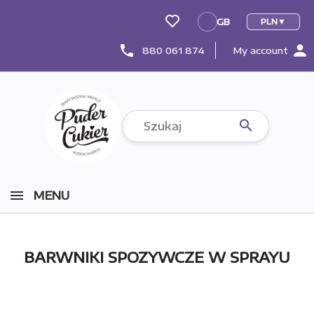
GB
PLN
GB
person
phone
880 061 874
My account

MENU
BARWNIKI SPOZYWCZE W SPRAYU