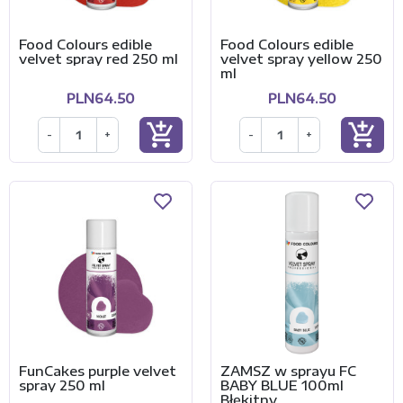
Food Colours edible
Food Colours edible
velvet spray red 250 ml
velvet spray yellow 250
ml
PLN64.50
PLN64.50
add_shopping_cart
add_shopping_cart
-
+
-
+
FunCakes purple velvet
ZAMSZ w sprayu FC
spray 250 ml
BABY BLUE 100ml
Błękitny