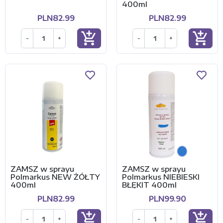
400ml
PLN82.99
PLN82.99
add_shopping_cart
add_shopping_cart
-
+
-
+
ZAMSZ w sprayu
ZAMSZ w sprayu
Polmarkus NEW ŻÓŁTY
Polmarkus NIEBIESKI
400ml
BŁĘKIT 400ml
PLN82.99
PLN99.90
add_shopping_cart
add_shopping_cart
-
+
-
+