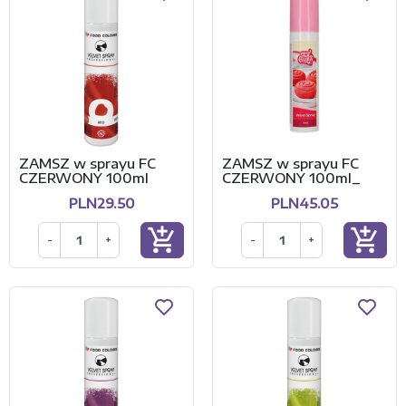
ZAMSZ w sprayu FC
ZAMSZ w sprayu FC
CZERWONY 100ml
CZERWONY 100ml_
PLN29.50
PLN45.05
add_shopping_cart
add_shopping_cart
-
+
-
+