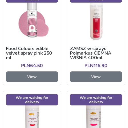
Food Colours edible
ZAMSZ w sprayu
velvet spray pink 250
Polmarkus CIEMNA
ml
WIŚNIA 400ml
PLN64.50
PLN116.90
View
View
We are waiting for
We are waiting for
delivery
delivery