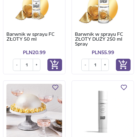
Barwnik w sprayu FC
Barwnik w sprayu FC
ZŁOTY 50 ml
ZŁOTY DUŻY 250 ml
Spray
PLN20.99
PLN55.99
add_shopping_cart
add_shopping_cart
-
+
-
+