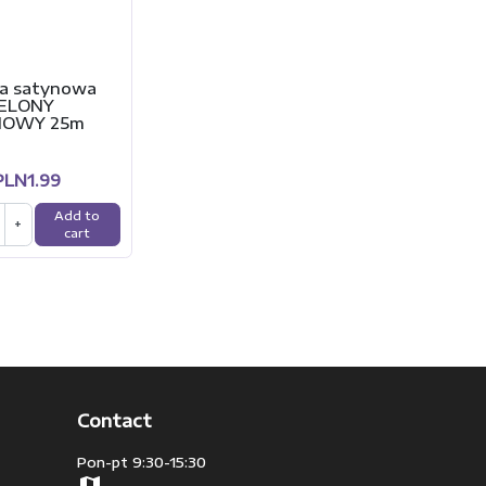
a satynowa
ELONY
IOWY 25m
PLN1.99
Add to
+
cart
Contact
Pon-pt 9:30-15:30