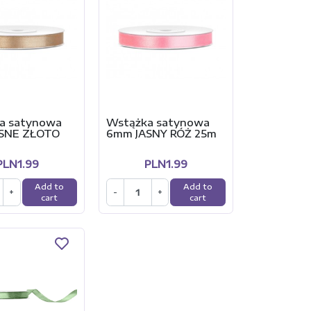
a satynowa
Wstążka satynowa
SNE ZŁOTO
6mm JASNY RÓŻ 25m
PLN1.99
PLN1.99
Add to
Add to
+
-
+
cart
cart