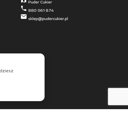
map
Puder Cukier
phone
880 061 874
mail
sklep@pudercukier.pl
jdziesz