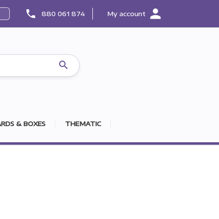
person
phone
880 061 874
My account

RDS & BOXES
THEMATIC