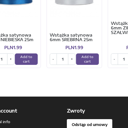
Wstążk
6mm ZI
SZAŁW
żka satynowa
Wstążka satynowa
NIEBIESKA 25m
6mm SREBRNA 25m
PLN1.99
PLN1.99
Add to
Add to
+
-
+
-
cart
cart
account
Zwroty
l info
Odstąp od umowy