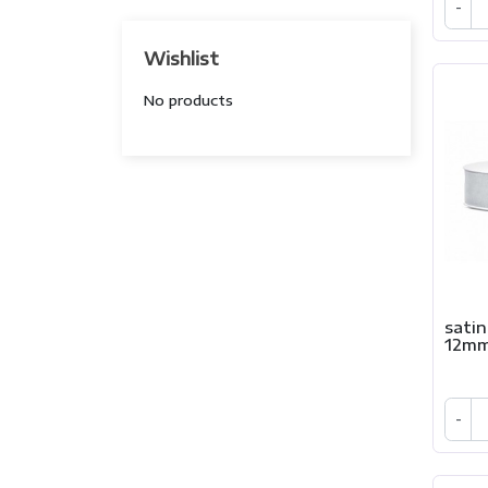
-
Wishlist
No products
satin
12mm
-