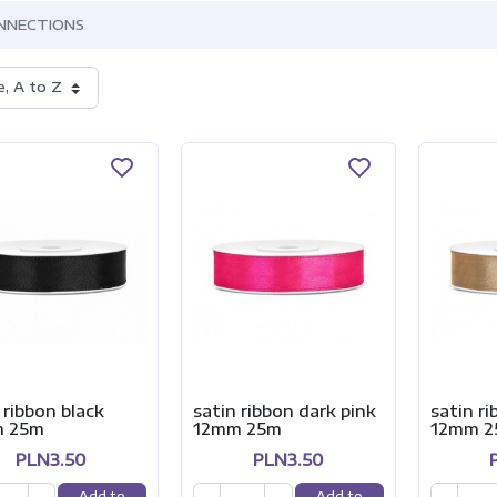
NNECTIONS
, A to Z
 ribbon black
satin ribbon dark pink
satin ri
 25m
12mm 25m
12mm 2
PLN3.50
PLN3.50
Add to
Add to