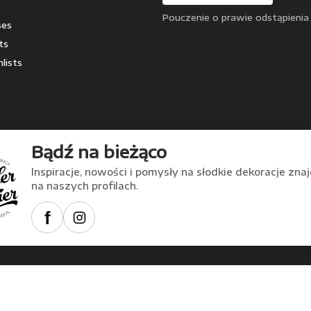
Pouczenie o prawie odstąpienia
ses
ts
lists
Bądź na bieżąco
Inspiracje, nowości i pomysły na słodkie dekoracje zna
na naszych profilach.
f