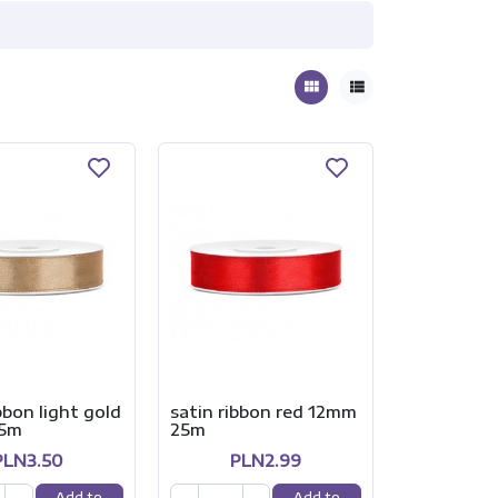
view_module
view_list
bbon light gold
satin ribbon red 12mm
5m
25m
PLN3.50
PLN2.99
Add to
Add to