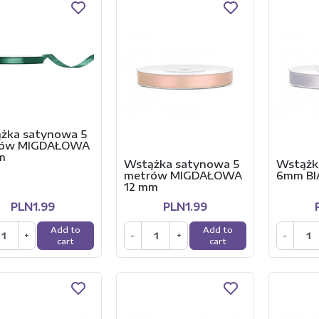
żka satynowa 5
rów MIGDAŁOWA
m
Wstążka satynowa 5
Wstążk
metrów MIGDAŁOWA
6mm BI
12 mm
PLN1.99
PLN1.99
Add to
Add to
+
-
+
-
cart
cart