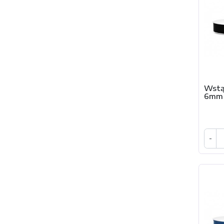
Wstą
6mm
-