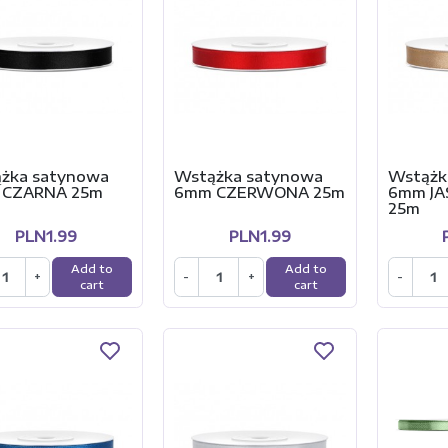
żka satynowa
Wstążka satynowa
Wstążk
 CZARNA 25m
6mm CZERWONA 25m
6mm JA
25m
PLN1.99
PLN1.99
Add to
Add to
+
-
+
-
cart
cart