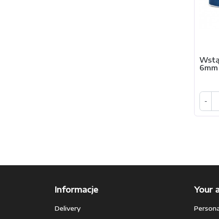
Wstą
6mm 
-
Informacje
Your 
Delivery
Persona