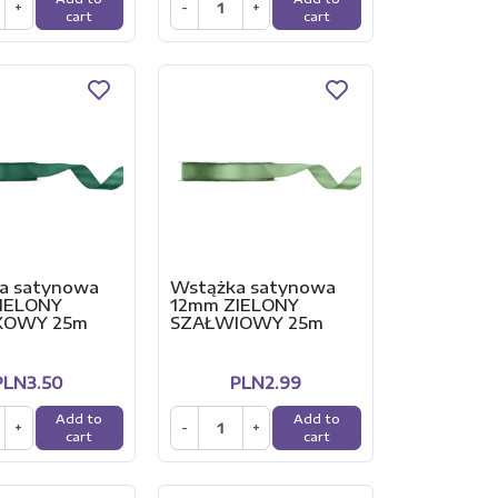
+
-
+
cart
cart
a satynowa
Wstążka satynowa
IELONY
12mm ZIELONY
KOWY 25m
SZAŁWIOWY 25m
PLN3.50
PLN2.99
Add to
Add to
+
-
+
cart
cart