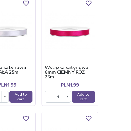
a satynowa
Wstążka satynowa
AŁA 25m
6mm CIEMNY RÓŻ
25m
PLN1.99
PLN1.99
Add to
Add to
+
-
+
cart
cart