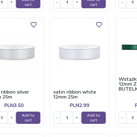
+
-
+
-
cart
cart
Wstążk
12mm Z
BUTEL
 ribbon silver
satin ribbon white
 25m
12mm 25m
PLN3.50
PLN2.99
Add to
Add to
+
-
+
-
cart
cart