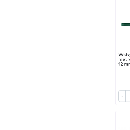
Wstą
met
12 m
-