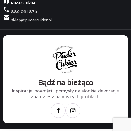
map
Puder Cukier
phone
880 061 874
mail
sklep@pudercukier.pl
Bądź na bieżąco
Inspiracje, nowości i pomysły na słodkie dekoracje
znajdziesz na naszych profilach.
f