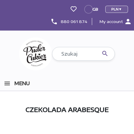
GB
PLN
GB
person
phone
880 061 874
My account

MENU
CZEKOLADA ARABESQUE