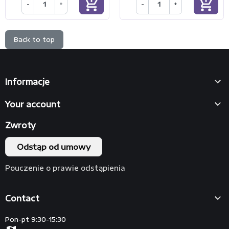
add_shopping_cart
add_shopping_cart
-
+
-
+
Back to top

Informacje

Your account
Zwroty
Odstąp od umowy
Pouczenie o prawie odstąpienia

Contact
Pon-pt 9:30-15:30