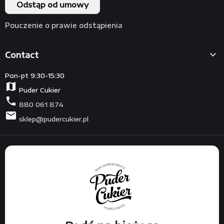
Odstąp od umowy
Pouczenie o prawie odstąpienia

Contact
Pon-pt 9:30-15:30
map
Puder Cukier
phone
880 061 874
mail
sklep@pudercukier.pl