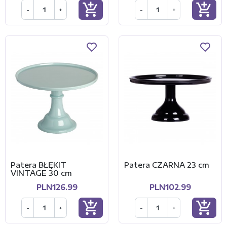
add_shopping_cart
add_shopping_cart
-
+
-
+
Patera BŁĘKIT
Patera CZARNA 23 cm
VINTAGE 30 cm
PLN126.99
PLN102.99
add_shopping_cart
add_shopping_cart
-
+
-
+