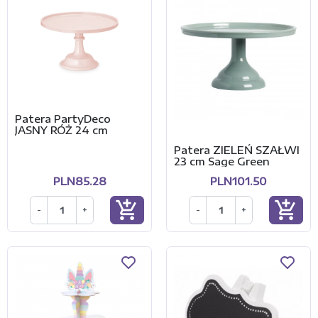
Patera PartyDeco
JASNY RÓŻ 24 cm
Patera ZIELEŃ SZAŁWI
23 cm Sage Green
PLN85.28
PLN101.50
add_shopping_cart
add_shopping_cart
-
+
-
+