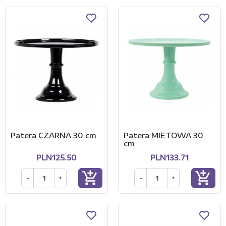
Patera CZARNA 30 cm
Patera MIETOWA 30
cm
PLN125.50
PLN133.71
add_shopping_cart
add_shopping_cart
-
+
-
+