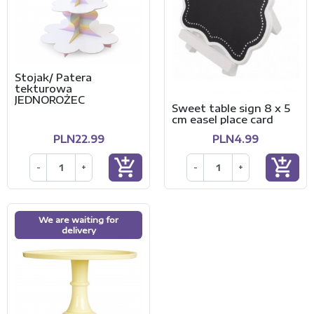
Stojak/ Patera
tekturowa
JEDNOROŻEC
Sweet table sign 8 x 5
cm easel place card
PLN22.99
PLN4.99
add_shopping_cart
add_shopping_cart
-
+
-
+
We are waiting for
delivery