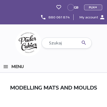
GB
PLN
GB
person
phone
880 061 874
My account

MENU
MODELLING MATS AND MOULDS