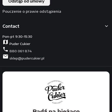
Odstąp od umowy
Pouczenie o prawie odstąpienia

Contact
Pon-pt 9:30-15:30
map
Puder Cukier
phone
880 061 874
mail
sklep@pudercukier.pl
Bądź na bieżąco