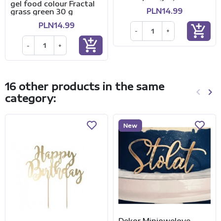
gel food colour Fractal
PLN14.99
grass green 30 g
PLN14.99
add_shopping_cart
-
+
add_shopping_cart
-
+
16 other products in the same
keyboard_arrow_left
keyboard_arrow_right
category:
Previo
Ne
New
Dekor Miniowelove