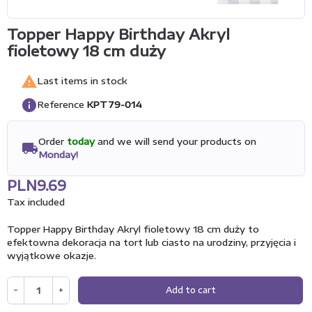
Topper Happy Birthday Akryl
fioletowy 18 cm duży

Last items in stock
info
Reference
KPT79-014
Order
today
and we will send your products on
local_shipping
Monday!
PLN9.69
Tax included
Topper Happy Birthday Akryl fioletowy 18 cm duży to
efektowna dekoracja na tort lub ciasto na urodziny, przyjęcia i
wyjątkowe okazje.
−
+
Add to cart