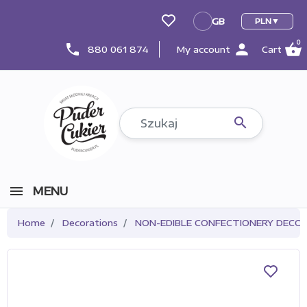
GB
PLN
GB
0
person
shopping_basket
phone
880 061 874
My account
Cart

MENU
Home
Decorations
NON-EDIBLE CONFECTIONERY DECO