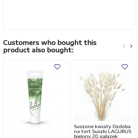
Customers who bought this
keyboard_arrow_left
keyboard_arrow_right
product also bought:
Previo
Ne
Suszone kwiaty Ozdoba
na tort Suszki LAGURUS
bielony 20 gałązek