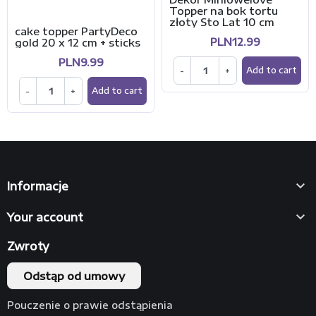
Topper na bok tortu
złoty Sto Lat 10 cm
cake topper PartyDeco
PLN12.99
gold 20 x 12 cm + sticks
PLN9.99
-
+
Add to cart
-
+
Add to cart

Informacje

Your account
Zwroty
Odstąp od umowy
Pouczenie o prawie odstąpienia