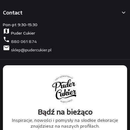

Contact
Pon-pt 9:30-15:30
map
Puder Cukier
phone
880 061 874
mail
sklep@pudercukier.pl
Bądź na bieżąco
Inspiracje, nowości i pomysły na słodkie dekoracje
znajdziesz na naszych profilach.