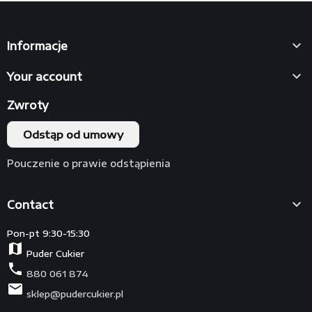

Informacje

Your account
Zwroty
Odstąp od umowy
Pouczenie o prawie odstąpienia

Contact
Pon-pt 9:30-15:30
map
Puder Cukier
phone
880 061 874
mail
sklep@pudercukier.pl