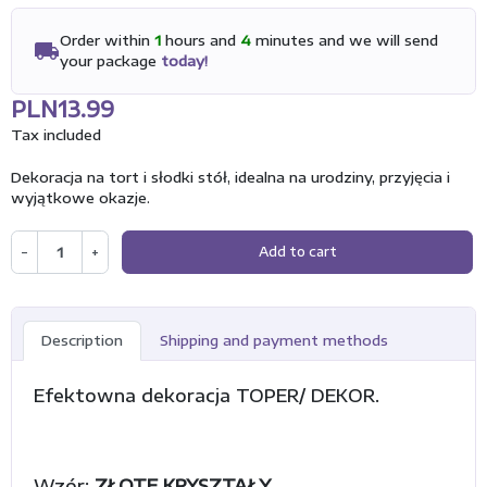
Order within
1
hours and
4
minutes and we will send
local_shipping
your package
today!
PLN13.99
Tax included
Dekoracja na tort i słodki stół, idealna na urodziny, przyjęcia i
wyjątkowe okazje.
−
+
Add to cart
Description
Shipping and payment methods
Efektowna dekoracja TOPER/ DEKOR.
Wzór:
ZŁOTE KRYSZTAŁY