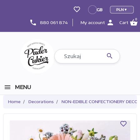
GB
PLN
GB
0
person
shopping_basket
phone
880 061 874
My account
Cart

MENU
Home
Decorations
NON-EDIBLE CONFECTIONERY DECO