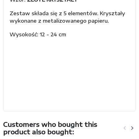
Zestaw składa się z 5 elementów. Kryształy
wykonane z metalizowanego papieru.
Wysokość: 12 - 24 cm
Customers who bought this
keyboard_arrow_left
keyboard_arrow_right
product also bought:
Previo
Ne