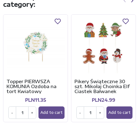
keyboard_arrow_left
keyboard_arrow_right
category:
Previo
Ne
Topper PIERWSZA
Pikery Świąteczne 30
KOMUNIA Ozdoba na
szt. Mikołaj Choinka Elf
tort Kwiatowy
Ciastek Bałwanek
PLN11.35
PLN24.99
-
+
-
+
Add to cart
Add to cart