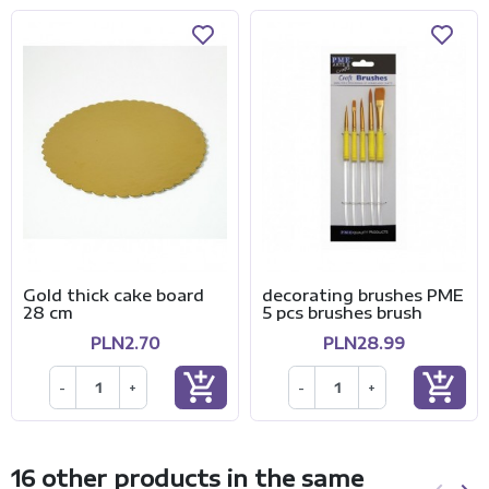
Gold thick cake board
decorating brushes PME
28 cm
5 pcs brushes brush
PLN2.70
PLN28.99
add_shopping_cart
add_shopping_cart
-
+
-
+
16 other products in the same