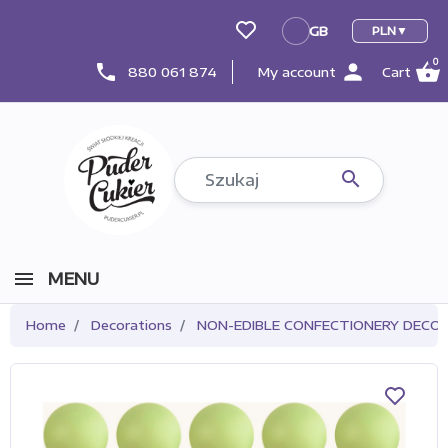
GB
PLN
GB
0
person
shopping_basket
phone
880 061 874
My account
Cart

MENU
Home
Decorations
NON-EDIBLE CONFECTIONERY DECO