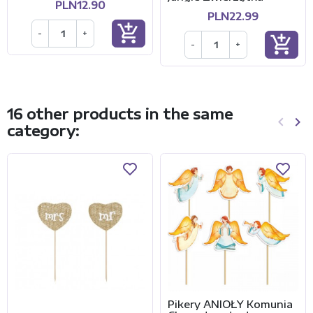
PLN12.90
PLN22.99
add_shopping_cart
-
+
add_shopping_cart
-
+
16 other products in the same
keyboard_arrow_left
keyboard_arrow_right
category:
Previo
Ne
Pikery ANIOŁY Komunia