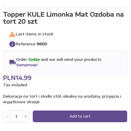
Topper KULE Limonka Mat Ozdoba na
tort 20 szt

Last items in stock
info
Reference
9600
Order
today
and we will send your products
local_shipping
tomorrow!
PLN14.99
Tax included
Dekoracja na tort i słodki stół, idealna na urodziny, przyjęcia i
wyjątkowe okazje.
−
+
Add to cart