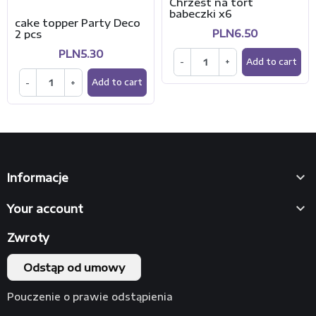
Chrzest na tort
babeczki x6
cake topper Party Deco
PLN6.50
2 pcs
PLN5.30
-
+
Add to cart
-
+
Add to cart

Informacje

Your account
Zwroty
Odstąp od umowy
Pouczenie o prawie odstąpienia