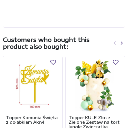
Customers who bought this
keyboard_arrow_left
keyboard_arrow_right
product also bought:
Previo
Ne
Topper Komunia Święta
Topper KULE Złote
z gołąbkiem Akryl
Zielone Zestaw na tort
Jungle Zwierzątka