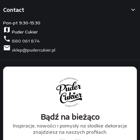

Contact
Pon-pt 9:30-15:30
map
Puder Cukier
phone
880 061 874
mail
sklep@pudercukier.pl
Bądź na bieżąco
Inspiracje, nowości i pomysły na słodkie dekoracje
znajdziesz na naszych profilach.