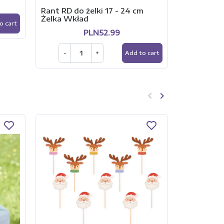
Rant RD do żelki 17 - 24 cm
-
Żelka Wkład
o cart
PLN52.99
-
+
Add to cart
keyboard_arrow_left
keyboard_arrow_right
Previous
Next
We are wait