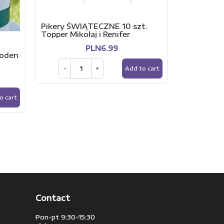
Pikery ŚWIĄTECZNE 10 szt.
Topper KUL
Topper Mikołaj i Renifer
Rózowe Oz
PLN6.99
ooden
-
+
Add to cart
o cart
Contact
Pon-pt 9:30-15:30