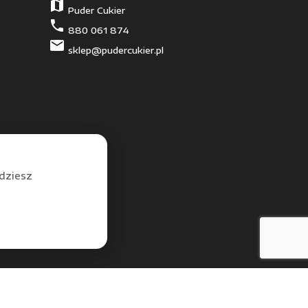
map
Puder Cukier
phone
880 061 874
mail
sklep@pudercukier.pl
jdziesz