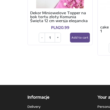
Dekor Miniowelove Topper na
bok tortu złoty Komunia
Święta 12 cm wersja elegancka
cake 
PLN20.99
1
-
+
Add to cart
Informacje
Your 
Delivery
Persona