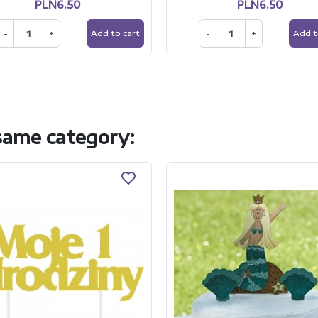
PLN6.50
PLN6.50
-
+
-
+
Add to cart
Add t
 same category: