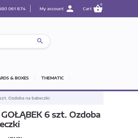
0
person
shopping_basket
880 061 874
My account
Cart

RDS & BOXES
THEMATIC
zt. Ozdoba na babeczki
 GOŁĄBEK 6 szt. Ozdoba
eczki