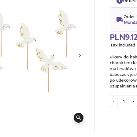
info
Refere
Order
local_shipping
Monda
PLN9.1
Tax included
keyboard_arrow_right
Pikery do ba
Next
charakteru k
materiałów i
babeczek jes
po udekorowa
uzupełnienia
−
+
zoom_in