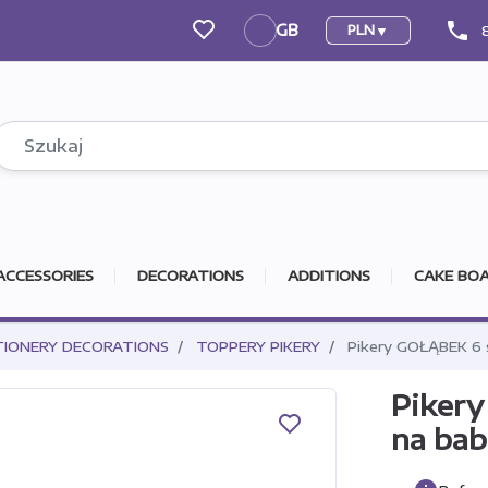
phone
GB
PLN
GB
ACCESSORIES
DECORATIONS
ADDITIONS
CAKE BOA
TIONERY DECORATIONS
TOPPERY PIKERY
Pikery GOŁĄBEK 6 s
Pikery
na bab