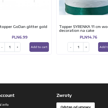
topper GoDan glitter gold
Topper SYRENKA 11 cm w
decoration na cake
PLN6.99
PLN14.76
-
+
-
+
Add to cart
Add t
account
Zwroty
l info
Odstąp od umowy