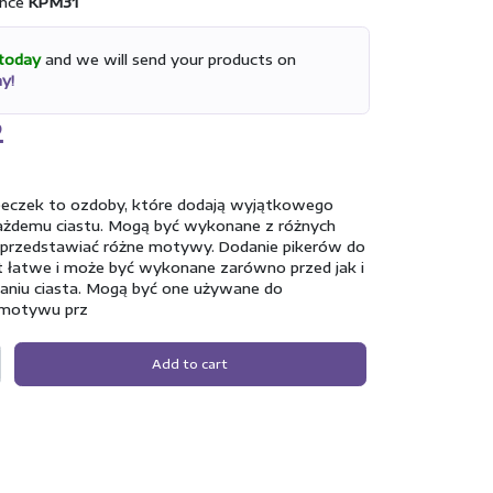
nce
KPM31
today
and we will send your products on
y!
2
beczek to ozdoby, które dodają wyjątkowego
ażdemu ciastu. Mogą być wykonane z różnych
 przedstawiać różne motywy. Dodanie pikerów do
t łatwe i może być wykonane zarówno przed jak i
niu ciasta. Mogą być one używane do
 motywu prz
Add to cart