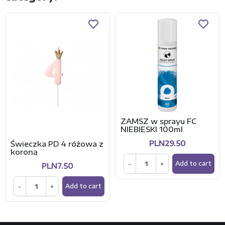
ZAMSZ w sprayu FC
NIEBIESKI 100ml
PLN29.50
Świeczka PD 4 różowa z
koroną
-
+
Add to cart
PLN7.50
-
+
Add to cart