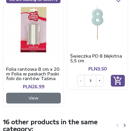
Świeczka PD 8 błękitna
5,5 cm
PLN3.50
Folia rantowa 8 cm x 20
m Folia w paskach Paski
add_shopping_cart
folii do rantów Taśma
-
+
PLN26.99
View
16 other products in the same
keyboard_arrow_left
keyboard_arrow_right
category:
Previo
Ne