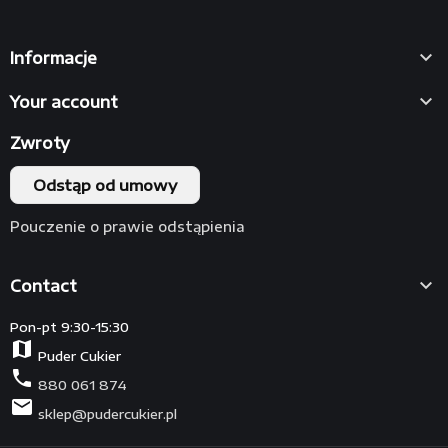

Informacje

Your account
Zwroty
Odstąp od umowy
Pouczenie o prawie odstąpienia

Contact
Pon-pt 9:30-15:30
map
Puder Cukier
phone
880 061 874
mail
sklep@pudercukier.pl