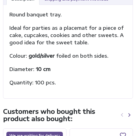
Round banquet tray.
Ideal for parties as a placemat for a piece of
cake, cupcakes, cookies and other sweets. A
good idea for the sweet table.
Colour:
gold/silver
foiled on both sides.
Diameter:
10 cm
Quantity: 100 pcs.
Customers who bought this
keyboard_arrow_left
keyboard_arrow_right
product also bought:
Previo
Ne
We are waiting for delivery