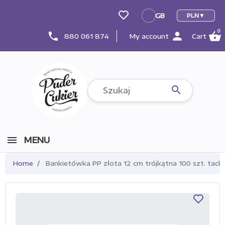
GB
PLN
GB
0
person
shopping_basket
phone
880 061 874
My account
Cart

MENU
Home
Bankietówka PP złota 12 cm trójkątna 100 szt. tack