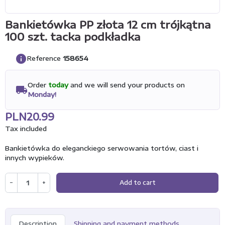
Bankietówka PP złota 12 cm trójkątna
100 szt. tacka podkładka
info
Reference
158654
Order
today
and we will send your products on
local_shipping
Monday!
PLN20.99
Tax included
Bankietówka do eleganckiego serwowania tortów, ciast i
innych wypieków.
−
+
Add to cart
Description
Shipping and payment methods