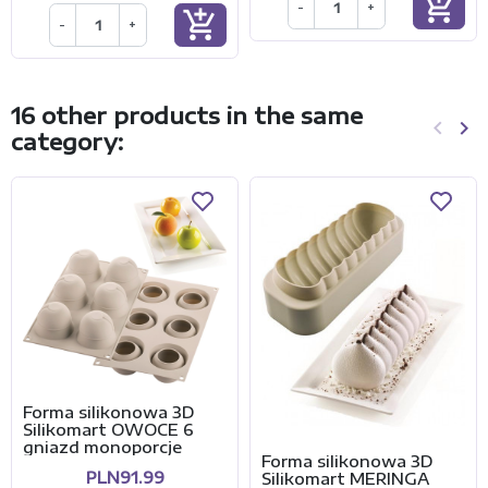
add_shopping_cart
-
+
add_shopping_cart
-
+
16 other products in the same
keyboard_arrow_left
keyboard_arrow_right
category:
Previo
Ne
Forma silikonowa 3D
Silikomart OWOCE 6
gniazd monoporcje
Forma silikonowa 3D
PLN91.99
Silikomart MERINGA