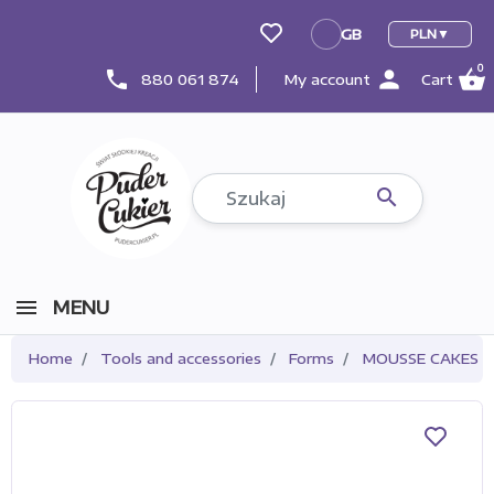
GB
PLN
GB
0
person
shopping_basket
phone
880 061 874
My account
Cart

MENU
Home
Tools and accessories
Forms
MOUSSE CAKES 