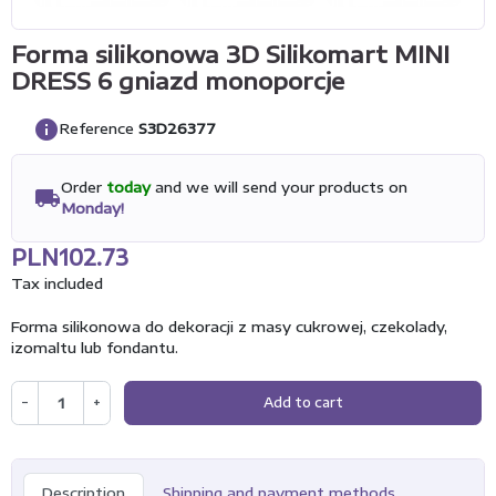
Forma silikonowa 3D Silikomart MINI
DRESS 6 gniazd monoporcje
info
Reference
S3D26377
Order
today
and we will send your products on
local_shipping
Monday!
PLN102.73
Tax included
Forma silikonowa do dekoracji z masy cukrowej, czekolady,
izomaltu lub fondantu.
−
+
Add to cart
Description
Shipping and payment methods