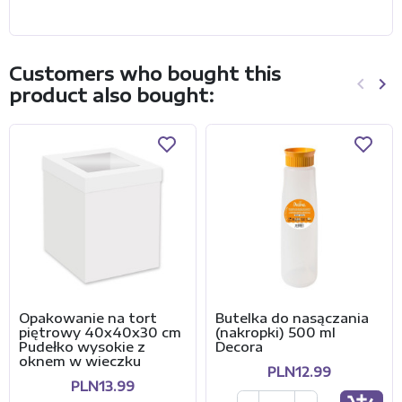
Customers who bought this
keyboard_arrow_left
keyboard_arrow_right
product also bought:
Previo
Ne
Opakowanie na tort
Butelka do nasączania
piętrowy 40x40x30 cm
(nakropki) 500 ml
Pudełko wysokie z
Decora
oknem w wieczku
PLN12.99
PLN13.99