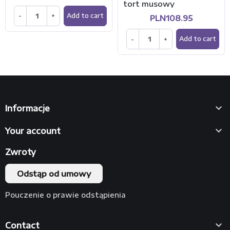
tort musowy
-
+
Add to cart
PLN108.95
-
+
Add to cart

Informacje

Your account
Zwroty
Odstąp od umowy
Pouczenie o prawie odstąpienia

Contact