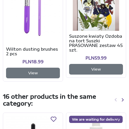
Suszone kwiaty Ozdoba
na tort Suszki
PRASOWANE zestaw 45
Wilton dusting brushes
szt.
2 pcs
PLN59.99
PLN18.99
View
View
16 other products in the same
keyboard_arrow_left
keyboard_arrow_right
category:
Previo
Ne
We are waiting for delivery