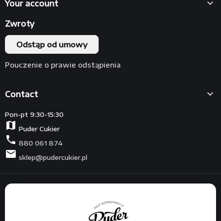

Your account
Zwroty
Odstąp od umowy
Pouczenie o prawie odstąpienia

Contact
Pon-pt 9:30-15:30
map
Puder Cukier
phone
880 061 874
mail
sklep@pudercukier.pl