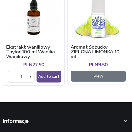
Ekstrakt waniliowy
Aromat Sobucky
Taylor 100 ml Wanilia
ZIELONA LIMONKA 10
Waniliowy
ml
PLN27.50
PLN9.50
View
-
+
Add to cart

Informacje