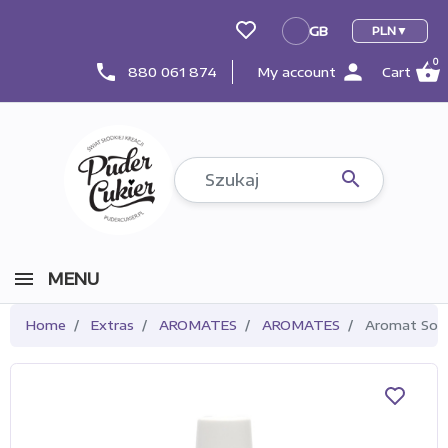
GB
PLN
GB
0
person
shopping_basket
phone
880 061 874
My account
Cart

MENU
Home
Extras
AROMATES
AROMATES
Aromat Sob