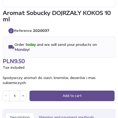
Aromat Sobucky DOJRZAŁY KOKOS 10
ml
info
Reference
2020037
Order
today
and we will send your products on
local_shipping
Monday!
PLN9.50
Tax included
Spożywczy aromat do ciast, kremów, deserów i mas
cukierniczych.
−
+
Add to cart
Description
Shipping and payment methods