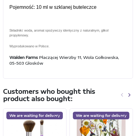
Pojemność: 10 ml w szklanej buteleczce
Składniki: woda, aromat spożywczy identyczny z naturalnym, glikol
propylenowy.
Wyprodukowano w Polsce.
Walden Farms
Płaczącej Wierzby 11, Wola Gołkowska,
05-503 Głosków
Customers who bought this
keyboard_arrow_left
keyboard_arrow_right
product also bought:
Previo
Ne
We are waiting for delivery
We are waiting for delivery